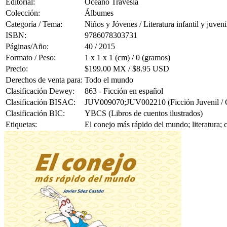
Editorial:
Océano Travesía
Colección:
Álbumes
Categoría / Tema:
Niños y Jóvenes / Literatura infantil y juveni
ISBN:
9786078303731
Páginas/Año:
40 / 2015
Formato / Peso:
1 x 1 x 1 (cm) / 0 (gramos)
Precio:
$199.00 MX / $8.95 USD
Derechos de venta para:
Todo el mundo
Clasificación Dewey:
863 - Ficción en español
Clasificación BISAC:
JUV009070;JUV002210 (Ficción Juvenil / Con
Clasificación BIC:
YBCS (Libros de cuentos ilustrados)
Etiquetas:
El conejo más rápido del mundo; literatura;