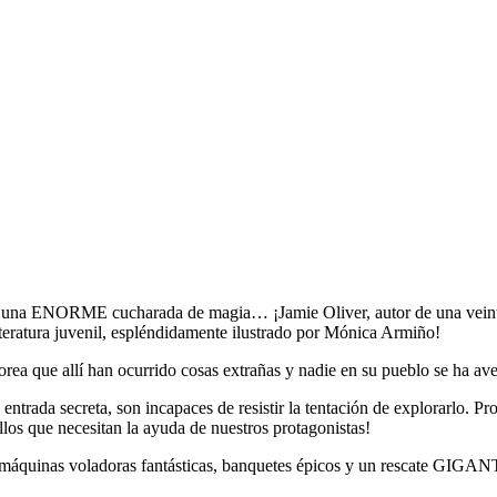
 y una ENORME cucharada de magia… ¡Jamie Oliver, autor de una veinte
a literatura juvenil, espléndidamente ilustrado por Mónica Armiño!
morea que allí han ocurrido cosas extrañas y nadie en su pueblo se ha av
trada secreta, son incapaces de resistir la tentación de explorarlo. P
llos que necesitan la ayuda de nuestros protagonistas!
 máquinas voladoras fantásticas, banquetes épicos y un rescate GIGANT