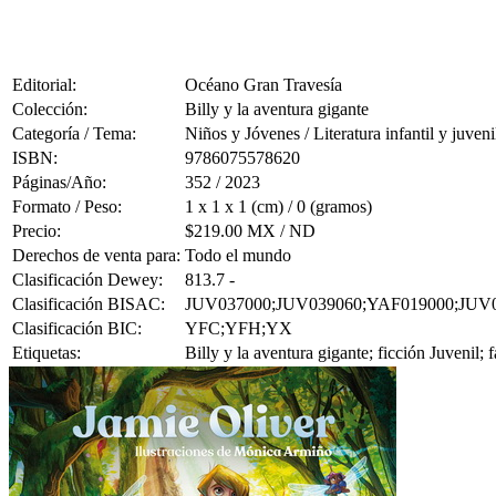
Editorial:
Océano Gran Travesía
Colección:
Billy y la aventura gigante
Categoría / Tema:
Niños y Jóvenes / Literatura infantil y juveni
ISBN:
9786075578620
Páginas/Año:
352 / 2023
Formato / Peso:
1 x 1 x 1 (cm) / 0 (gramos)
Precio:
$219.00 MX / ND
Derechos de venta para:
Todo el mundo
Clasificación Dewey:
813.7 -
Clasificación BISAC:
JUV037000;JUV039060;YAF019000;JUV
Clasificación BIC:
YFC;YFH;YX
Etiquetas:
Billy y la aventura gigante; ficción Juvenil