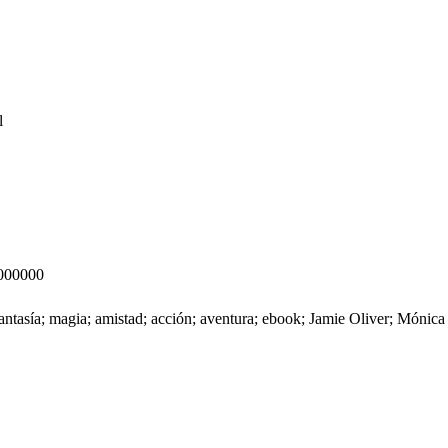
l
000000
; fantasía; magia; amistad; acción; aventura; ebook; Jamie Oliver; Mónic