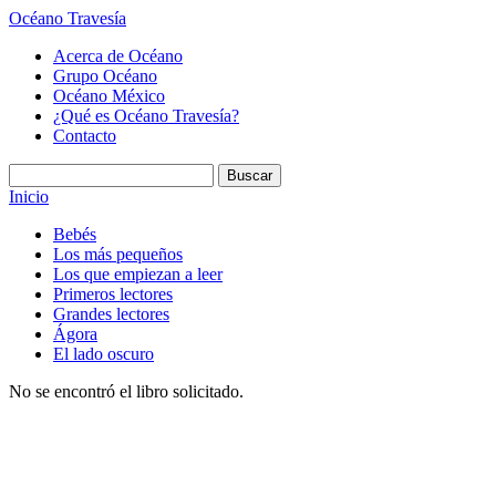
Océano Travesía
Acerca de Océano
Grupo Océano
Océano México
¿Qué es Océano Travesía?
Contacto
Inicio
Bebés
Los más pequeños
Los que empiezan a leer
Primeros lectores
Grandes lectores
Ágora
El lado oscuro
No se encontró el libro solicitado.