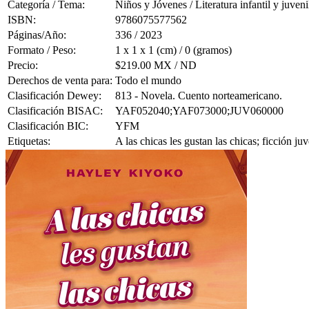
Categoría / Tema:
Niños y Jóvenes / Literatura infantil y juveni
ISBN:
9786075577562
Páginas/Año:
336 / 2023
Formato / Peso:
1 x 1 x 1 (cm) / 0 (gramos)
Precio:
$219.00 MX / ND
Derechos de venta para:
Todo el mundo
Clasificación Dewey:
813 - Novela. Cuento norteamericano.
Clasificación BISAC:
YAF052040;YAF073000;JUV060000
Clasificación BIC:
YFM
Etiquetas:
A las chicas les gustan las chicas; ficción