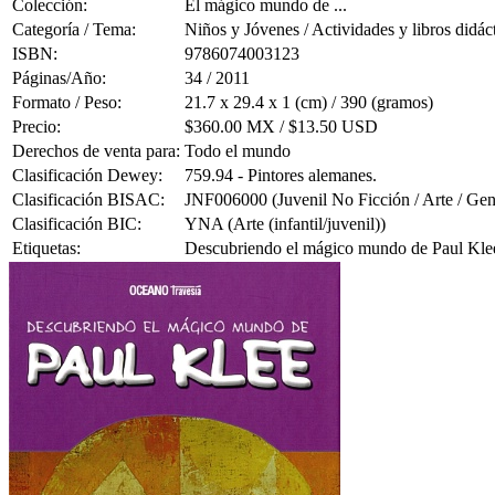
Colección:
El mágico mundo de ...
Categoría / Tema:
Niños y Jóvenes / Actividades y libros didác
ISBN:
9786074003123
Páginas/Año:
34 / 2011
Formato / Peso:
21.7 x 29.4 x 1 (cm) / 390 (gramos)
Precio:
$360.00 MX / $13.50 USD
Derechos de venta para:
Todo el mundo
Clasificación Dewey:
759.94 - Pintores alemanes.
Clasificación BISAC:
JNF006000 (Juvenil No Ficción / Arte / Gen
Clasificación BIC:
YNA (Arte (infantil/juvenil))
Etiquetas:
Descubriendo el mágico mundo de Paul Klee; 