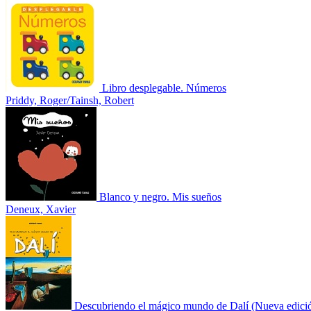
Libro desplegable. Números
Priddy, Roger/Tainsh, Robert
Blanco y negro. Mis sueños
Deneux, Xavier
Descubriendo el mágico mundo de Dalí (Nueva edici