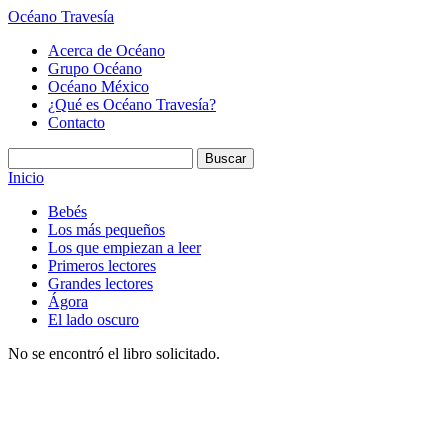
Océano Travesía
Acerca de Océano
Grupo Océano
Océano México
¿Qué es Océano Travesía?
Contacto
Inicio
Bebés
Los más pequeños
Los que empiezan a leer
Primeros lectores
Grandes lectores
Ágora
El lado oscuro
No se encontró el libro solicitado.