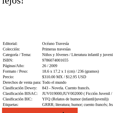
lejos!
Editorial:
Océano Travesía
Colección:
Primeras travesías
Categoría / Tema:
Niños y Jóvenes / Literatura infantil y juveni
ISBN:
9786074001655
Páginas/Año:
26 / 2009
Formato / Peso:
18.6 x 17.2 x 1 (cm) / 236 (gramos)
Precio:
$310.00 MX / $12.95 USD
Derechos de venta para:
Todo el mundo
Clasificación Dewey:
843 - Novela. Cuento francés.
Clasificación BISAC:
JUV019000;JUV002000 ( Ficción Juvenil / C
Clasificación BIC:
YFQ (Relatos de humor (infantil/juvenil))
Etiquetas:
GRRR; literatura; humor; cuento francés; Je