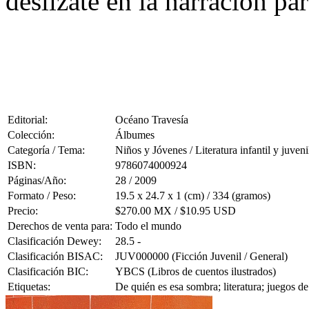
deslízate en la narración pa
Editorial:
Océano Travesía
Colección:
Álbumes
Categoría / Tema:
Niños y Jóvenes / Literatura infantil y juveni
ISBN:
9786074000924
Páginas/Año:
28 / 2009
Formato / Peso:
19.5 x 24.7 x 1 (cm) / 334 (gramos)
Precio:
$270.00 MX / $10.95 USD
Derechos de venta para:
Todo el mundo
Clasificación Dewey:
28.5 -
Clasificación BISAC:
JUV000000 (Ficción Juvenil / General)
Clasificación BIC:
YBCS (Libros de cuentos ilustrados)
Etiquetas:
De quién es esa sombra; literatura; juegos d