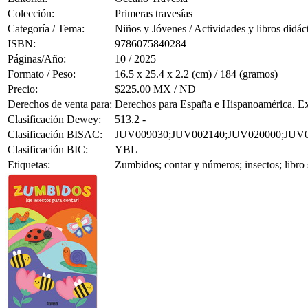
Colección:
Primeras travesías
Categoría / Tema:
Niños y Jóvenes / Actividades y libros didác
ISBN:
9786075840284
Páginas/Año:
10 / 2025
Formato / Peso:
16.5 x 25.4 x 2.2 (cm) / 184 (gramos)
Precio:
$225.00 MX / ND
Derechos de venta para:
Derechos para España e Hispanoamérica. Ex
Clasificación Dewey:
513.2 -
Clasificación BISAC:
JUV009030;JUV002140;JUV020000;JUV
Clasificación BIC:
YBL
Etiquetas:
Zumbidos; contar y números; insectos; libro 