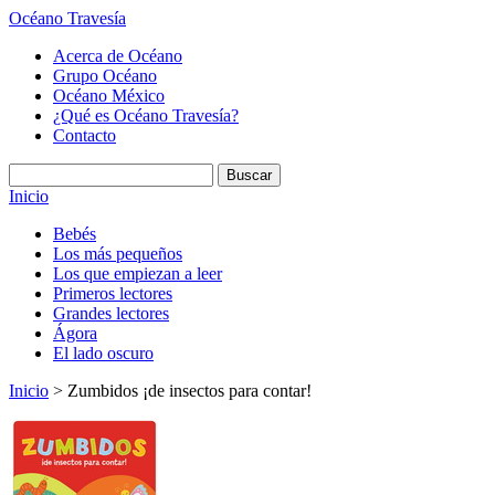
Océano Travesía
Acerca de Océano
Grupo Océano
Océano México
¿Qué es Océano Travesía?
Contacto
Inicio
Bebés
Los más pequeños
Los que empiezan a leer
Primeros lectores
Grandes lectores
Ágora
El lado oscuro
Inicio
> Zumbidos ¡de insectos para contar!