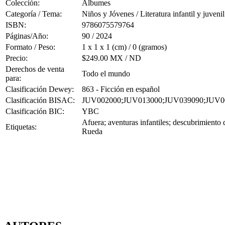
Colección:
Álbumes
Categoría / Tema:
Niños y Jóvenes / Literatura infantil y juvenil
ISBN:
9786075579764
Páginas/Año:
90 / 2024
Formato / Peso:
1 x 1 x 1 (cm) / 0 (gramos)
Precio:
$249.00 MX / ND
Derechos de venta
Todo el mundo
para:
Clasificación Dewey:
863 - Ficción en español
Clasificación BISAC:
JUV002000;JUV013000;JUV039090;JUV0
Clasificación BIC:
YBC
Afuera; aventuras infantiles; descubrimiento 
Etiquetas:
Rueda