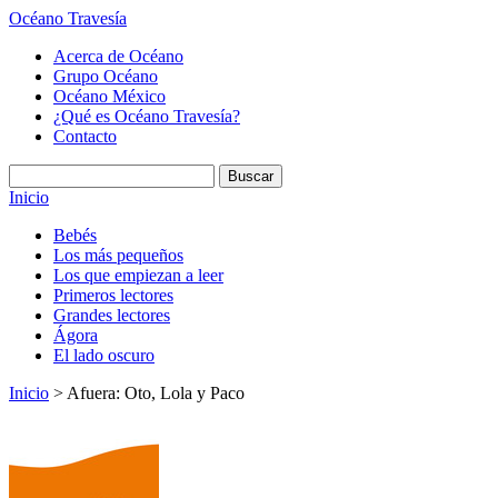
Océano Travesía
Acerca de Océano
Grupo Océano
Océano México
¿Qué es Océano Travesía?
Contacto
Inicio
Bebés
Los más pequeños
Los que empiezan a leer
Primeros lectores
Grandes lectores
Ágora
El lado oscuro
Inicio
> Afuera: Oto, Lola y Paco