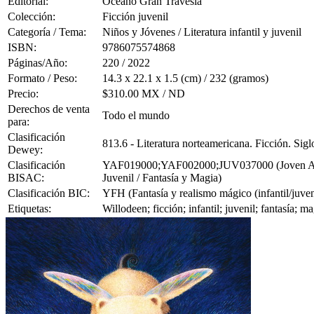
Editorial:
Océano Gran Travesía
Colección:
Ficción juvenil
Categoría / Tema:
Niños y Jóvenes / Literatura infantil y juvenil
ISBN:
9786075574868
Páginas/Año:
220 / 2022
Formato / Peso:
14.3 x 22.1 x 1.5 (cm) / 232 (gramos)
Precio:
$310.00 MX / ND
Derechos de venta
Todo el mundo
para:
Clasificación
813.6 - Literatura norteamericana. Ficción. Sig
Dewey:
Clasificación
YAF019000;YAF002000;JUV037000 (Joven Adulto
BISAC:
Juvenil / Fantasía y Magia)
Clasificación BIC:
YFH (Fantasía y realismo mágico (infantil/juven
Etiquetas:
Willodeen; ficción; infantil; juvenil; fantasía; 