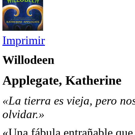
Imprimir
Willodeen
Applegate, Katherine
«La tierra es vieja, pero n
olvidar.»
«Una fábula entrañable que 