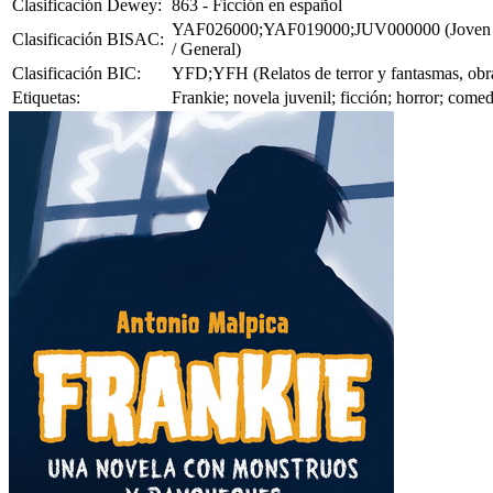
Clasificación Dewey:
863 - Ficción en español
YAF026000;YAF019000;JUV000000 (Joven Adulto
Clasificación BISAC:
/ General)
Clasificación BIC:
YFD;YFH (Relatos de terror y fantasmas, obras 
Etiquetas:
Frankie; novela juvenil; ficción; horror; com