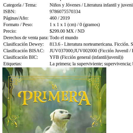
Categoría / Tema:
Niños y Jóvenes / Literatura infantil y juveni
ISBN:
9786075570334
Páginas/Año:
460 / 2019
Formato / Peso:
1 x 1 x 1 (cm) / 0 (gramos)
Precio:
$299.00 MX / ND
Derechos de venta para:
Todo el mundo
Clasificación Dewey:
813.6 - Literatura norteamericana. Ficción.
Clasificación BISAC:
JUV037000;JUV002000 (Ficción Juvenil / Fan
Clasificación BIC:
YFB (Ficción general (infantil/juvenil))
Etiquetas:
La primera; la superviviente; supervivencia;