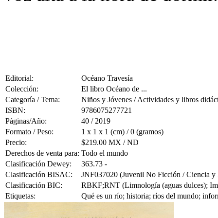
Editorial:
Océano Travesía
Colección:
El libro Océano de ...
Categoría / Tema:
Niños y Jóvenes / Actividades y libros didác
ISBN:
9786075277721
Páginas/Año:
40 / 2019
Formato / Peso:
1 x 1 x 1 (cm) / 0 (gramos)
Precio:
$219.00 MX / ND
Derechos de venta para:
Todo el mundo
Clasificación Dewey:
363.73 -
Clasificación BISAC:
JNF037020 (Juvenil No Ficción / Ciencia y 
Clasificación BIC:
RBKF;RNT (Limnología (aguas dulces); Impa
Etiquetas:
Qué es un río; historia; ríos del mundo; in