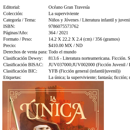
Editorial:
Océano Gran Travesía
Colección:
La superviviente
Categoría / Tema:
Niños y Jóvenes / Literatura infantil y juveni
ISBN:
9786075573762
Páginas/Año:
364 / 2021
Formato / Peso:
14.2 X 22.2 X 2.4 (cm) / 356 (gramos)
Precio:
$410.00 MX / ND
Derechos de venta para:
Todo el mundo
Clasificación Dewey:
813.6 - Literatura norteamericana. Ficción.
Clasificación BISAC:
JUV037000;JUV002000 (Ficción Juvenil / Fan
Clasificación BIC:
YFB (Ficción general (infantil/juvenil))
Etiquetas:
La única; la superviviente; fantasía; ficción;