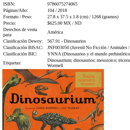
ISBN:
9786075274065
Páginas/Año:
104 / 2018
Formato / Peso:
27.8 x 37.5 x 1.8 (cm) / 1268 (gramos)
Precio:
$625.00 MX / ND
Derechos de venta
América
para:
Clasificación Dewey:
567.91 - Dinosaurios
Clasificación BISAC:
JNF003050 (Juvenil No Ficción / Animales / 
Clasificación BIC:
YNNA (Dinosaurios y el mundo prehistórico (i
Dinosaurium; dinosaurios; mesozoico; tricerat
Etiquetas:
Wormell