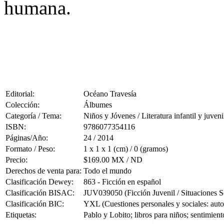
humana.
Editorial:
Océano Travesía
Colección:
Álbumes
Categoría / Tema:
Niños y Jóvenes / Literatura infantil y juveni
ISBN:
9786077354116
Páginas/Año:
24 / 2014
Formato / Peso:
1 x 1 x 1 (cm) / 0 (gramos)
Precio:
$169.00 MX / ND
Derechos de venta para:
Todo el mundo
Clasificación Dewey:
863 - Ficción en español
Clasificación BISAC:
JUV039050 (Ficción Juvenil / Situaciones S
Clasificación BIC:
YXL (Cuestiones personales y sociales: autoc
Etiquetas:
Pablo y Lobito; libros para niños; sentimient