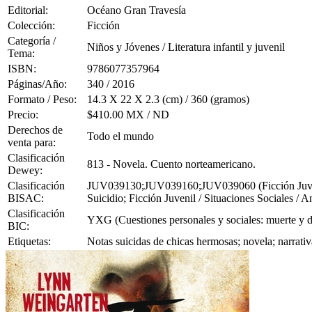
Editorial:
Océano Gran Travesía
Colección:
Ficción
Categoría /
Niños y Jóvenes / Literatura infantil y juvenil
Tema:
ISBN:
9786077357964
Páginas/Año:
340 / 2016
Formato / Peso:
14.3 X 22 X 2.3 (cm) / 360 (gramos)
Precio:
$410.00 MX / ND
Derechos de
Todo el mundo
venta para:
Clasificación
813 - Novela. Cuento norteamericano.
Dewey:
Clasificación
JUV039130;JUV039160;JUV039060 (Ficción Juvenil /
BISAC:
Suicidio; Ficción Juvenil / Situaciones Sociales / A
Clasificación
YXG (Cuestiones personales y sociales: muerte y due
BIC:
Etiquetas:
Notas suicidas de chicas hermosas; novela; narrati