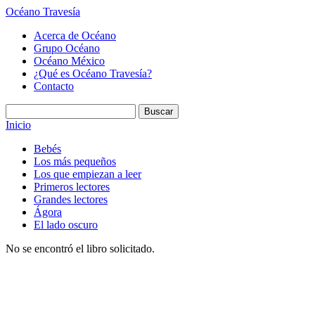
Océano Travesía
Acerca de Océano
Grupo Océano
Océano México
¿Qué es Océano Travesía?
Contacto
Inicio
Bebés
Los más pequeños
Los que empiezan a leer
Primeros lectores
Grandes lectores
Ágora
El lado oscuro
No se encontró el libro solicitado.