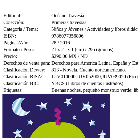
Editorial:
Océano Travesía
Colección:
Primeras travesías
Categoría / Tema:
Niños y Jóvenes / Actividades y libros didác
ISBN:
9786077356806
Páginas/Año:
28 / 2016
Formato / Peso:
21 x 21 x 1 (cm) / 296 (gramos)
Precio:
$290.00 MX / ND
Derechos de venta para:
Derechos para América Latina, España y Es
Clasificación Dewey:
813 - Novela. Cuento norteamericano.
Clasificación BISAC:
JUV010000;JUV052000;JUV039050 (Ficción J
Clasificación BIC:
YBCS (Libros de cuentos ilustrados)
Etiquetas:
Buenas noches, pequeño monstruo verde; libr