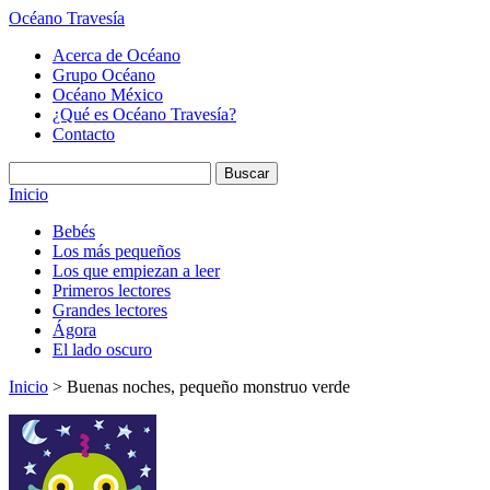
Océano Travesía
Acerca de Océano
Grupo Océano
Océano México
¿Qué es Océano Travesía?
Contacto
Inicio
Bebés
Los más pequeños
Los que empiezan a leer
Primeros lectores
Grandes lectores
Ágora
El lado oscuro
Inicio
> Buenas noches, pequeño monstruo verde