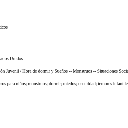
ticos
tados Unidos
uvenil / Hora de dormir y Sueños -- Monstruos -- Situaciones Socia
os para niños; monstruos; dormir; miedos; oscuridad; temores infantil