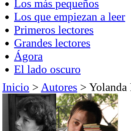
Los más pequeños
Los que empiezan a leer
Primeros lectores
Grandes lectores
Ágora
El lado oscuro
Inicio
>
Autores
> Yolanda 