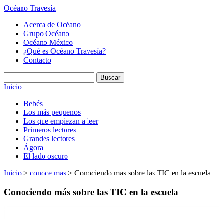
Océano Travesía
Acerca de Océano
Grupo Océano
Océano México
¿Qué es Océano Travesía?
Contacto
Inicio
Bebés
Los más pequeños
Los que empiezan a leer
Primeros lectores
Grandes lectores
Ágora
El lado oscuro
Inicio
>
conoce mas
> Conociendo mas sobre las TIC en la escuela
Conociendo más sobre las TIC en la escuela