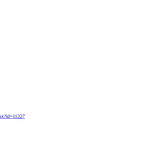
spx?id=11227