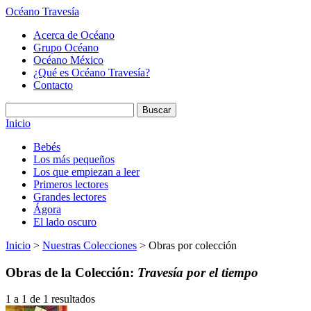
Océano Travesía
Acerca de Océano
Grupo Océano
Océano México
¿Qué es Océano Travesía?
Contacto
Inicio
Bebés
Los más pequeños
Los que empiezan a leer
Primeros lectores
Grandes lectores
Ágora
El lado oscuro
Inicio
>
Nuestras Colecciones
> Obras por colección
Obras de la Colección:
Travesía por el tiempo
1 a 1 de 1 resultados