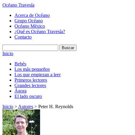
Océano Travesía
Acerca de Océano
Grupo Océano
Océano México
¿Qué es Océano Travesía?
Contacto
Inicio
Bebés
Los más pequeños
Los que empiezan a leer
Primeros lectores
Grandes lectores
Ágora
El lado oscuro
Inicio
>
Autores
> Peter H. Reynolds