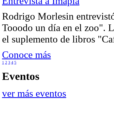
Entrevista a Imapla
Rodrigo Morlesin entrevistó
Tooodo un día en el zoo". L
el suplemento de libros "Ca
Conoce más
1
2
3
4
5
Eventos
ver más eventos